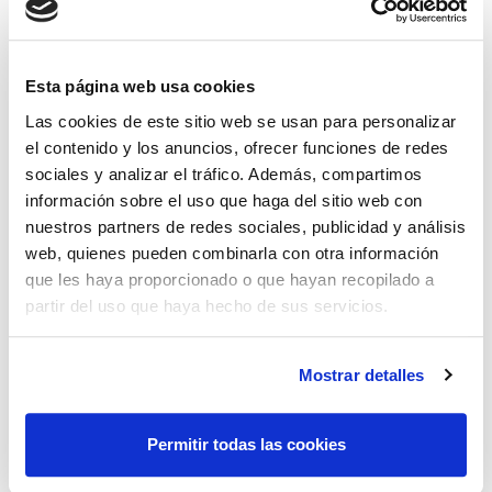
web. La cookie
permite al
propietario de la
Esta página web usa cookies
web implementar o
Las cookies de este sitio web se usan para personalizar
cambiar el
el contenido y los anuncios, ofrecer funciones de redes
contenido de la
sociales y analizar el tráfico. Además, compartimos
información sobre el uso que haga del sitio web con
web en tiempo
nuestros partners de redes sociales, publicidad y análisis
real.
web, quienes pueden combinarla con otra información
que les haya proporcionado o que hayan recopilado a
id
Stripe
Pendiente
Sesión
partir del uso que haya hecho de sus servicios.
m
Stripe
Determina el
400
dispositivo
días
Mostrar detalles
utilizado para
acceder a la web.
Permitir todas las cookies
Esto permite a la
web presentarse en